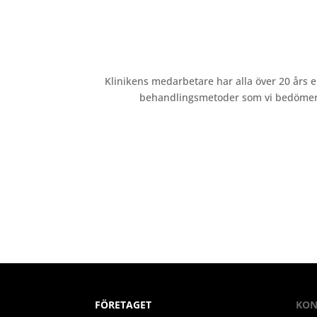
Klinikens medarbetare har alla över 20 års e
behandlingsmetoder som vi bedömer lä
FÖRETAGET
KON