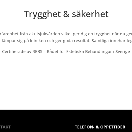
Trygghet & säkerhet
rfarenhet från akutsjukvården vilket ger dig en trygghet när du g
mpar sig på kliniken och ger goda resultat. Samtliga innehar legi
Certifierade av REBS – Rådet för Estetiska Behandlingar i Sverige
TAKT
TELEFON- & ÖPPETTIDER